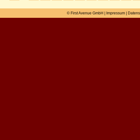
© First Avenue GmbH |
Impressum
|
Datens