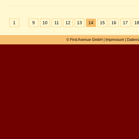
1
9
10
11
12
13
14
15
16
17
1
© First Avenue GmbH |
Impressum
|
Datens