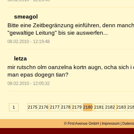
smeagol
Bitte eine Zeitbegränzung einführen, denn manc
"gewaltige Leitung" bis sie auswerfen...
08.02.2010 - 12:19:48
letza
mir rutschn olm oanzelna kortn augn, ocha sich i 
man epas dogegn tian?
08.02.2010 - 12:05:32
1
2175
2176
2177
2178
2179
2180
2181
2182
2183
21
© First Avenue GmbH |
Impressum
|
Datens