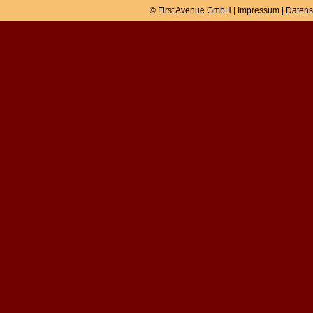
© First Avenue GmbH |
Impressum
|
Datens