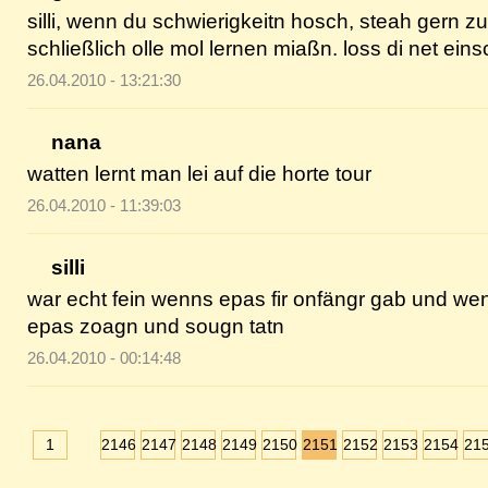
silli, wenn du schwierigkeitn hosch, steah gern z
schließlich olle mol lernen miaßn. loss di net ein
26.04.2010 - 13:21:30
nana
watten lernt man lei auf die horte tour
26.04.2010 - 11:39:03
silli
war echt fein wenns epas fir onfängr gab und wenn
epas zoagn und sougn tatn
26.04.2010 - 00:14:48
1
2146
2147
2148
2149
2150
2151
2152
2153
2154
21